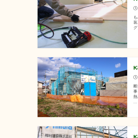
も
装
グ
断
事
熱
.