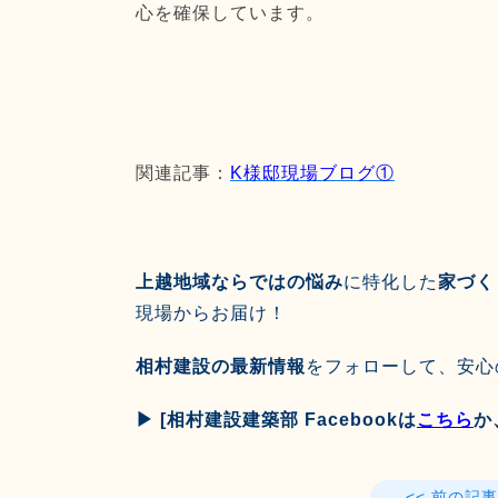
心を確保しています。
関連記事：
K様邸現場ブログ①
上越地域ならではの悩み
に特化した
家づく
現場からお届け！
相村建設の最新情報
をフォローして、安心
▶︎ [相村建設建築部 Facebookは
こちら
か
<< 前の記事