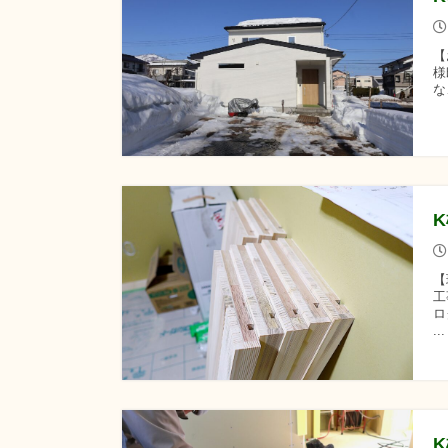
【
様
な
【
工
ロ
.