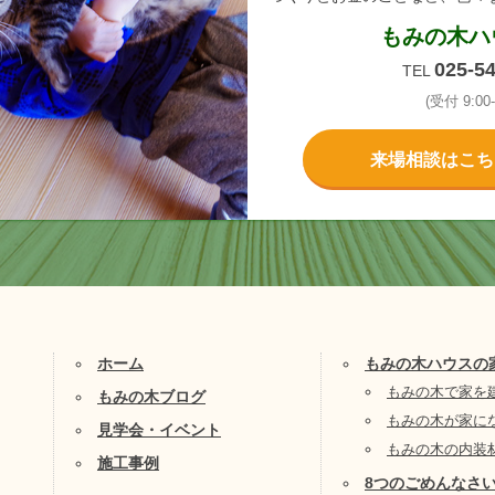
もみの木ハ
025-5
TEL
(受付 9:00-
来場相談はこち
ホーム
もみの木ハウスの
もみの木で家を
もみの木ブログ
もみの木が家に
見学会・イベント
もみの木の内装
施工事例
8つのごめんなさ