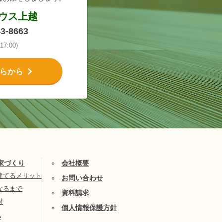
ウス上越
43-8663
17:00)
らから
家づくり
会社概要
建てるメリット
お問い合わせ
なるまで
資料請求
材
個人情報保護方針
い