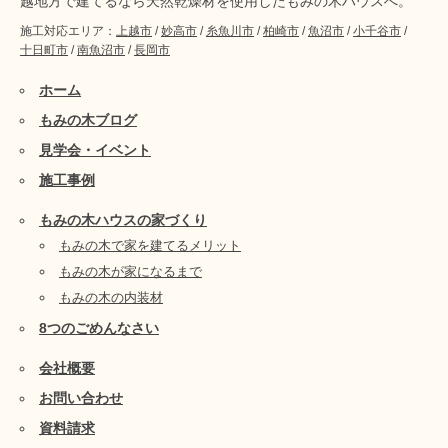
越地方で建てるなら天然乾燥材を使用したもみの木ハウスへ。
施工対応エリア：
上越市
/
妙高市
/
糸魚川市
/
柏崎市
/
魚沼市
/
小千谷市
/
十日町市
/
南魚沼市
/
長岡市
ホーム
もみの木ブログ
見学会・イベント
施工事例
もみの木ハウスの家づくり
もみの木で家を建てるメリット
もみの木が家になるまで
もみの木の内装材
8つのごめんなさい
会社概要
お問い合わせ
資料請求