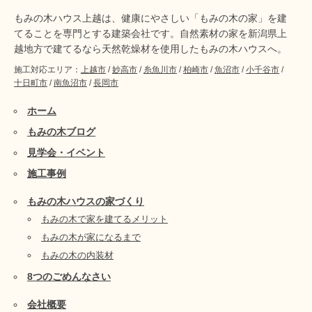
もみの木ハウス上越は、健康にやさしい「もみの木の家」を建
てることを専門とする建築会社です。自然素材の家を新潟県上
越地方で建てるなら天然乾燥材を使用したもみの木ハウスへ。
施工対応エリア：
上越市
/
妙高市
/
糸魚川市
/
柏崎市
/
魚沼市
/
小千谷市
/
十日町市
/
南魚沼市
/
長岡市
ホーム
もみの木ブログ
見学会・イベント
施工事例
もみの木ハウスの家づくり
もみの木で家を建てるメリット
もみの木が家になるまで
もみの木の内装材
8つのごめんなさい
会社概要