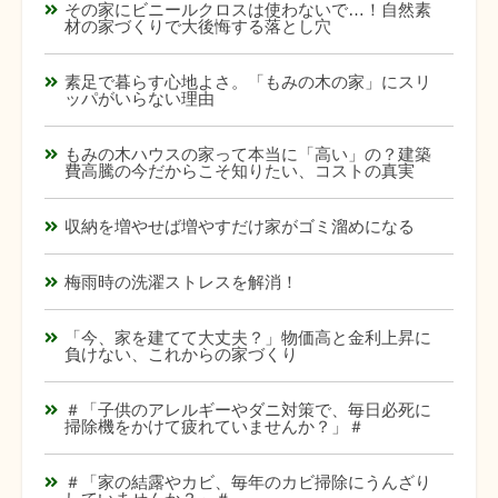
その家にビニールクロスは使わないで…！自然素
材の家づくりで大後悔する落とし穴
素足で暮らす心地よさ。「もみの木の家」にスリ
ッパがいらない理由
もみの木ハウスの家って本当に「高い」の？建築
費高騰の今だからこそ知りたい、コストの真実
収納を増やせば増やすだけ家がゴミ溜めになる
梅雨時の洗濯ストレスを解消！
「今、家を建てて大丈夫？」物価高と金利上昇に
負けない、これからの家づくり
＃「子供のアレルギーやダニ対策で、毎日必死に
掃除機をかけて疲れていませんか？」＃
＃「家の結露やカビ、毎年のカビ掃除にうんざり