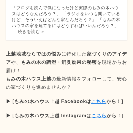
「ブログを読んで気になったけど実際のもみの木ハウ
スはどうなんだろう？」 「ラジオをいつも聞いている
けど、そういえばどんな家なんだろう？」 「もみの木
ハウスの家を建てるにはどうすればいいんだろう？」
... 続きを読む »
上越地域ならではの悩み
に特化した
家づくりのアイデ
ア
や、
もみの木の調湿・消臭効果の秘密
を現場からお
届け！
もみの木ハウス上越
の最新情報をフォローして、安心
の家づくりを進めませんか？
▶︎ [もみの木ハウス上越 Facebookは
こちら
から！]
▶︎ [もみの木ハウス上越 Instagramは
こちら
から！]