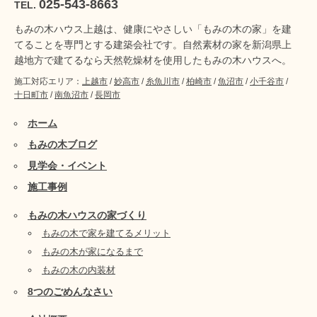
025-543-8663
TEL.
もみの木ハウス上越は、健康にやさしい「もみの木の家」を建
てることを専門とする建築会社です。自然素材の家を新潟県上
越地方で建てるなら天然乾燥材を使用したもみの木ハウスへ。
施工対応エリア：
上越市
/
妙高市
/
糸魚川市
/
柏崎市
/
魚沼市
/
小千谷市
/
十日町市
/
南魚沼市
/
長岡市
ホーム
もみの木ブログ
見学会・イベント
施工事例
もみの木ハウスの家づくり
もみの木で家を建てるメリット
もみの木が家になるまで
もみの木の内装材
8つのごめんなさい