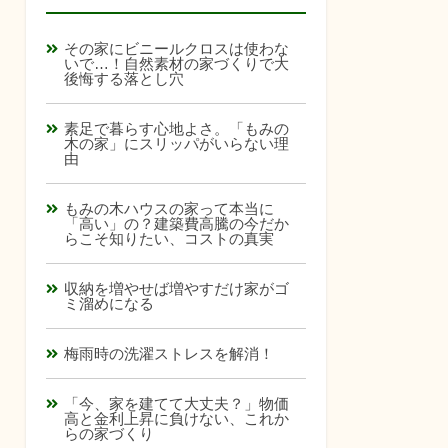
その家にビニールクロスは使わな
いで…！自然素材の家づくりで大
後悔する落とし穴
素足で暮らす心地よさ。「もみの
木の家」にスリッパがいらない理
由
もみの木ハウスの家って本当に
「高い」の？建築費高騰の今だか
らこそ知りたい、コストの真実
収納を増やせば増やすだけ家がゴ
ミ溜めになる
梅雨時の洗濯ストレスを解消！
「今、家を建てて大丈夫？」物価
高と金利上昇に負けない、これか
らの家づくり