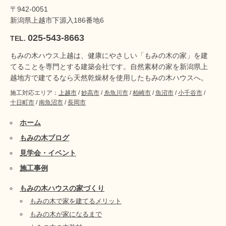
〒942-0051
新潟県上越市下源入186番地6
025-543-8663
TEL.
もみの木ハウス上越は、健康にやさしい「もみの木の家」を建
てることを専門とする建築会社です。自然素材の家を新潟県上
越地方で建てるなら天然乾燥材を使用したもみの木ハウスへ。
施工対応エリア：
上越市
/
妙高市
/
糸魚川市
/
柏崎市
/
魚沼市
/
小千谷市
/
十日町市
/
南魚沼市
/
長岡市
ホーム
もみの木ブログ
見学会・イベント
施工事例
もみの木ハウスの家づくり
もみの木で家を建てるメリット
もみの木が家になるまで