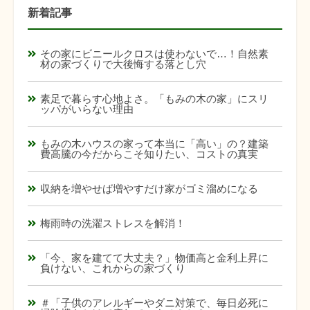
新着記事
その家にビニールクロスは使わないで…！自然素
材の家づくりで大後悔する落とし穴
素足で暮らす心地よさ。「もみの木の家」にスリ
ッパがいらない理由
もみの木ハウスの家って本当に「高い」の？建築
費高騰の今だからこそ知りたい、コストの真実
収納を増やせば増やすだけ家がゴミ溜めになる
梅雨時の洗濯ストレスを解消！
「今、家を建てて大丈夫？」物価高と金利上昇に
負けない、これからの家づくり
＃「子供のアレルギーやダニ対策で、毎日必死に