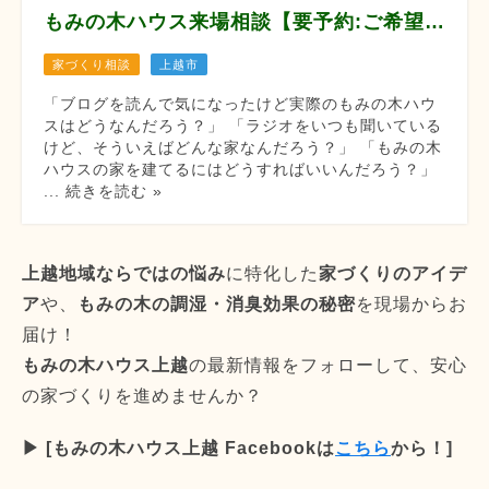
もみの木ハウス来場相談【要予約:ご希望日の3日前まで】
家づくり相談
上越市
「ブログを読んで気になったけど実際のもみの木ハウ
スはどうなんだろう？」 「ラジオをいつも聞いている
けど、そういえばどんな家なんだろう？」 「もみの木
ハウスの家を建てるにはどうすればいいんだろう？」
... 続きを読む »
上越地域ならではの悩み
に特化した
家づくりのアイデ
ア
や、
もみの木の調湿・消臭効果の秘密
を現場からお
届け！
もみの木ハウス上越
の最新情報をフォローして、安心
の家づくりを進めませんか？
▶︎ [もみの木ハウス上越 Facebookは
こちら
から！]