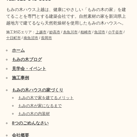
もみの木ハウス上越は、健康にやさしい「もみの木の家」を建
てることを専門とする建築会社です。自然素材の家を新潟県上
越地方で建てるなら天然乾燥材を使用したもみの木ハウスへ。
施工対応エリア：
上越市
/
妙高市
/
糸魚川市
/
柏崎市
/
魚沼市
/
小千谷市
/
十日町市
/
南魚沼市
/
長岡市
ホーム
もみの木ブログ
見学会・イベント
施工事例
もみの木ハウスの家づくり
もみの木で家を建てるメリット
もみの木が家になるまで
もみの木の内装材
8つのごめんなさい
会社概要