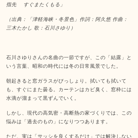
指先 すぐまたくもる」
（出典：「津軽海峡・冬景色」作詞：阿久悠 作曲：
三木たかし 歌：石川さゆり）
石川さゆりさんの名曲の一節ですが、この「結露」と
いう言葉、昭和の時代には冬の日常風景でした。
朝起きると窓ガラスがびっしょり。拭いても拭いて
も、すぐにまた曇る。カーテンはカビ臭く、窓枠には
水滴が溜まって黒ずんでいく。
しかし、現代の高気密・高断熱の家づくりでは、この
悩みは「過去のもの」になりつつあります。
ただ、実は「サッシを良くするだけ」では解決しない