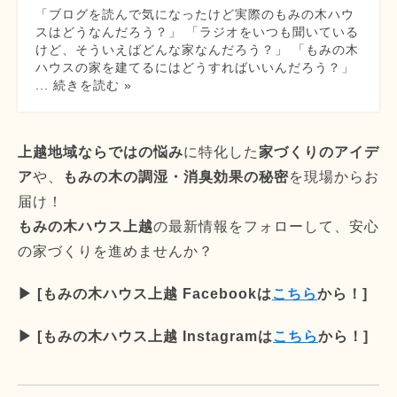
「ブログを読んで気になったけど実際のもみの木ハウ
スはどうなんだろう？」 「ラジオをいつも聞いている
けど、そういえばどんな家なんだろう？」 「もみの木
ハウスの家を建てるにはどうすればいいんだろう？」
... 続きを読む »
上越地域ならではの悩み
に特化した
家づくりのアイデ
ア
や、
もみの木の調湿・消臭効果の秘密
を現場からお
届け！
もみの木ハウス上越
の最新情報をフォローして、安心
の家づくりを進めませんか？
▶︎ [もみの木ハウス上越 Facebookは
こちら
から！]
▶︎ [もみの木ハウス上越 Instagramは
こちら
から！]