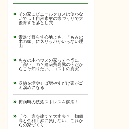
その家にビニールクロスは使わな
いで…！自然素材の家づくりで大
後悔する落とし穴
素足で暮らす心地よさ。「もみの
木の家」にスリッパがいらない理
由
もみの木ハウスの家って本当に
「高い」の？建築費高騰の今だか
らこそ知りたい、コストの真実
収納を増やせば増やすだけ家がゴ
ミ溜めになる
梅雨時の洗濯ストレスを解消！
「今、家を建てて大丈夫？」物価
高と金利上昇に負けない、これか
らの家づくり