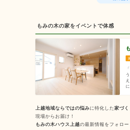
もみの木の家をイベントで体感
う
え
に
上越地域ならではの悩み
に特化した
家づく
現場からお届け！
もみの木ハウス上越
の最新情報をフォロー